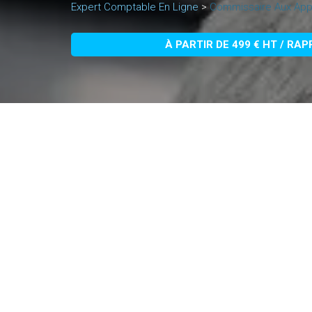
Expert Comptable En Ligne
>
Commissaire Aux App
À PARTIR DE 499 € HT / RA