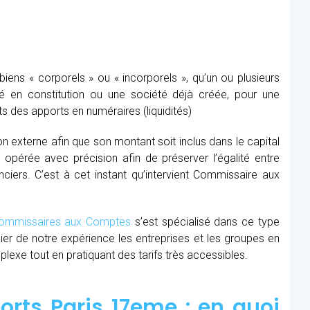
ens « corporels » ou « incorporels », qu’un ou plusieurs
té en constitution ou une société déjà créée, pour une
s des apports en numéraires (liquidités)
ion externe afin que son montant soit inclus dans le capital
re opérée avec précision afin de préserver l’égalité entre
nciers. C’est à cet instant qu’intervient Commissaire aux
mmissaires aux Comptes
s’est spécialisé dans ce type
cier de notre expérience les entreprises et les groupes en
xe tout en pratiquant des tarifs très accessibles.
rts Paris 17eme : en quoi