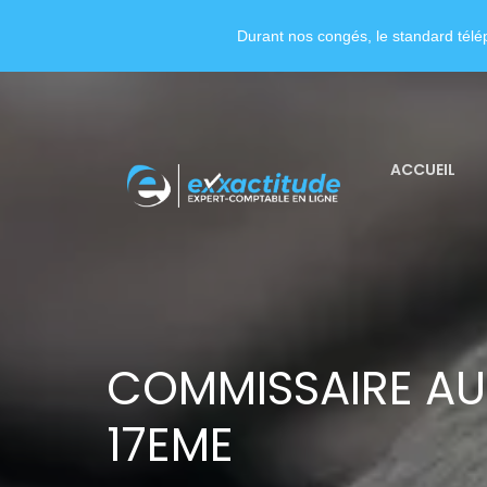
Durant nos congés, le standard télép
ACCUEIL
COMMISSAIRE AU
17EME