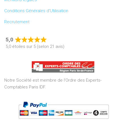
Conditions Générales d’Utilisation
Recrutement
5,0
Rated
5,0 étoiles sur 5 (selon 21 avis)
5,0
out
of
5
Notre Société est membre de l’Ordre des Experts-
Comptables Paris IDF.