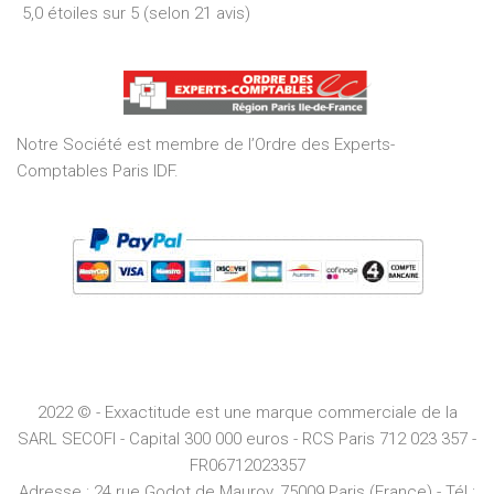
5,0 étoiles sur 5 (selon 21 avis)
5,0
out
of
5
Notre Société est membre de l’Ordre des Experts-
Comptables Paris IDF.
2022 © - Exxactitude est une marque commerciale de la
SARL SECOFI - Capital 300 000 euros -
RCS
Paris
712 023 357 -
FR06712023357
Adresse :
24 rue Godot de Mauroy, 75009 Paris (France) - Tél :