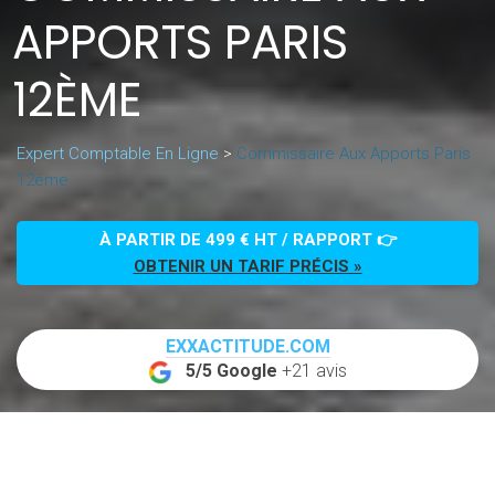
APPORTS PARIS
12ÈME
Expert Comptable En Ligne
>
Commissaire Aux Apports Paris
12ème
À PARTIR DE 499 € HT / RAPPORT 👉
OBTENIR UN TARIF PRÉCIS »
EXXACTITUDE.COM
5/5 Google
+21 avis