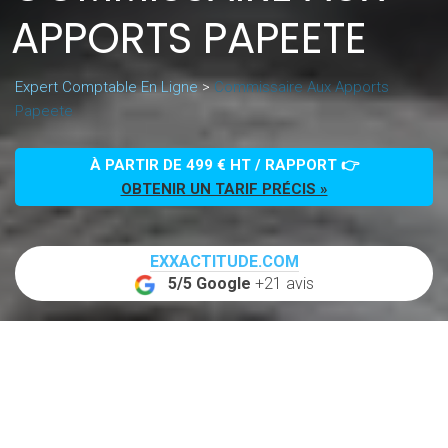
APPORTS PAPEETE
Expert Comptable En Ligne
>
Commissaire Aux Apports
Papeete
À PARTIR DE 499 € HT / RAPPORT 👉
OBTENIR UN TARIF PRÉCIS »
EXXACTITUDE.COM
5/5 Google
+21 avis