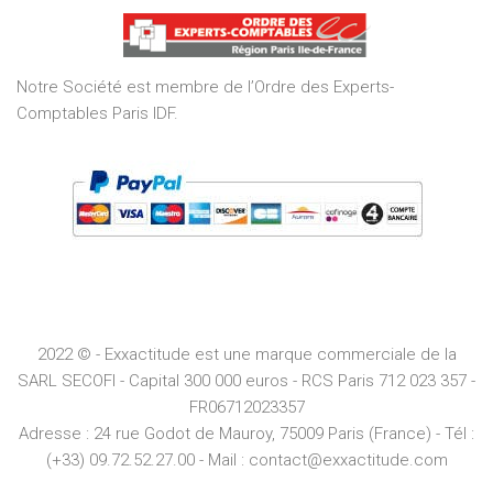
of
5
Notre Société est membre de l’Ordre des Experts-
Comptables Paris IDF.
2022 © - Exxactitude est une marque commerciale de la
SARL SECOFI - Capital 300 000 euros -
RCS
Paris
712 023 357 -
FR06712023357
Adresse :
24 rue Godot de Mauroy, 75009 Paris (France) - Tél :
(+33) 09.72.52.27.00 - Mail : contact@exxactitude.com