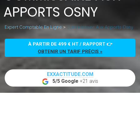
APPORTS OSNY
Expert Comptable En Ligne
>
Commissaire Aux Apports Osny
À PARTIR DE 499 € HT / RAPPORT 👉
OBTENIR UN TARIF PRÉCIS »
EXXACTITUDE.COM
5/5 Google
+21 avis