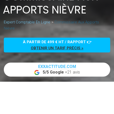
APPORTS NIÈVRE
Expert Comptable En Ligne
>
Commissaire Aux Apports
Nièvre
À PARTIR DE 499 € HT / RAPPORT 👉
OBTENIR UN TARIF PRÉCIS »
EXXACTITUDE.COM
5/5 Google
+21 avis