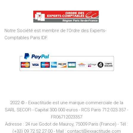
out
of
5
Notre Société est membre de l’Ordre des Experts-
Comptables Paris IDF.
2022 © - Exxactitude est une marque commerciale de la
SARL SECOFI - Capital 300 000 euros -
RCS
Paris
712 023 357 -
FR06712023357
Adresse :
24 rue Godot de Mauroy, 75009 Paris (France) - Tél :
(+33) 09.72.52.27.00 - Mail : contact@exxactitude.com