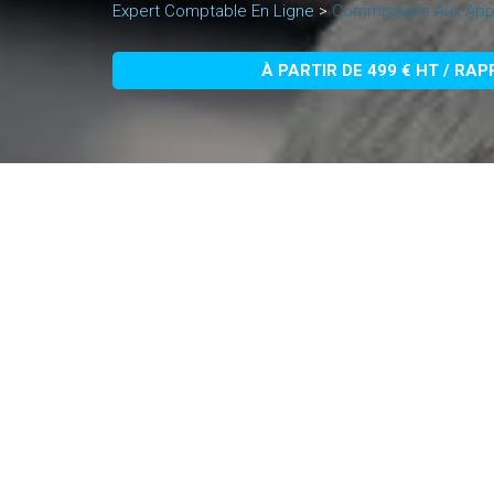
Expert Comptable En Ligne
>
Commissaire Aux Appo
À PARTIR DE 499 € HT / RA