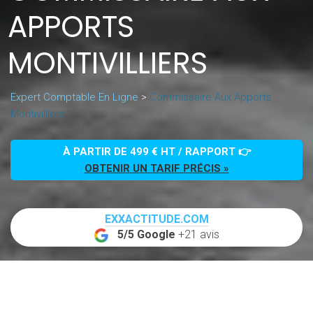
APPORTS
MONTIVILLIERS
Expert Comptable En Ligne
>
Commissaire Aux Apports
Montivilliers
À PARTIR DE 499 € HT / RAPPORT 👉
OBTENIR UN TARIF PRÉCIS »
EXXACTITUDE.COM
5/5 Google
+21 avis