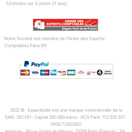
5,0 étoiles sur 5 (selon 21 avis)
5,0
out
of
5
Notre Société est membre de l’Ordre des Experts-
Comptables Paris IDF.
2022 © - Exxactitude est une marque commerciale de la
SARL SECOFI - Capital 300 000 euros -
RCS
Paris
712 023 357 -
FR06712023357
Adresse :
24 rue Godot de Mauroy, 75009 Paris (France) - Tél :