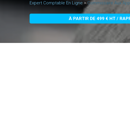
Expert Comptable En Ligne
>
Commissaire Aux App
À PARTIR DE 499 € HT / RA