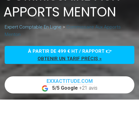
APPORTS MENTON
Expert Comptable En Ligne
>
Commissaire Aux Apports
Menton
À PARTIR DE 499 € HT / RAPPORT 👉
OBTENIR UN TARIF PRÉCIS »
EXXACTITUDE.COM
5/5 Google
+21 avis