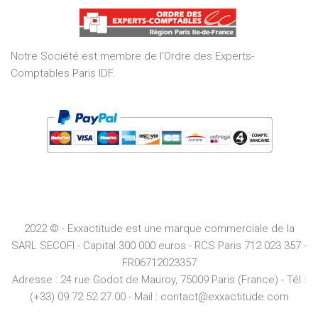
of
5
Notre Société est membre de l’Ordre des Experts-
Comptables Paris IDF.
2022 © - Exxactitude est une marque commerciale de la
SARL SECOFI - Capital 300 000 euros -
RCS
Paris
712 023 357 -
FR06712023357
Adresse :
24 rue Godot de Mauroy, 75009 Paris (France) - Tél :
(+33) 09.72.52.27.00 - Mail : contact@exxactitude.com