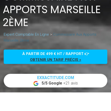
APPORTS MARSEILLE
2ÈME
Expert Comptable En Ligne
>
Commissaire Aux Apports
Marseille 2ème
À PARTIR DE 499 € HT / RAPPORT 👉
OBTENIR UN TARIF PRÉCIS »
EXXACTITUDE.COM
5/5 Google
+21 avis