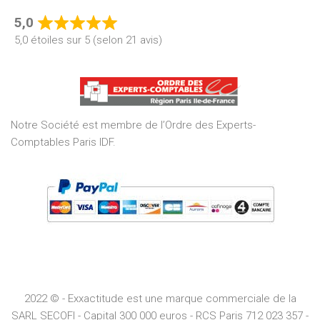
5,0
Rated
5,0 étoiles sur 5 (selon 21 avis)
5,0
out
of
5
Notre Société est membre de l’Ordre des Experts-
Comptables Paris IDF.
2022 © - Exxactitude est une marque commerciale de la
SARL SECOFI - Capital 300 000 euros -
RCS
Paris
712 023 357 -