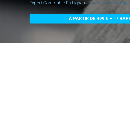
Expert Comptable En Ligne
>
Commissaire Aux Appo
À PARTIR DE 499 € HT / RA