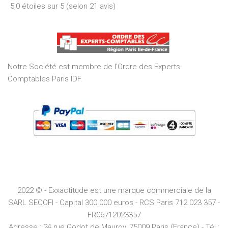
5,0 étoiles sur 5 (selon 21 avis)
5,0
out
of
5
Notre Société est membre de l’Ordre des Experts-
Comptables Paris IDF.
2022 © - Exxactitude est une marque commerciale de la
SARL SECOFI - Capital 300 000 euros -
RCS
Paris
712 023 357 -
FR06712023357
Adresse :
24 rue Godot de Mauroy, 75009 Paris (France) - Tél :