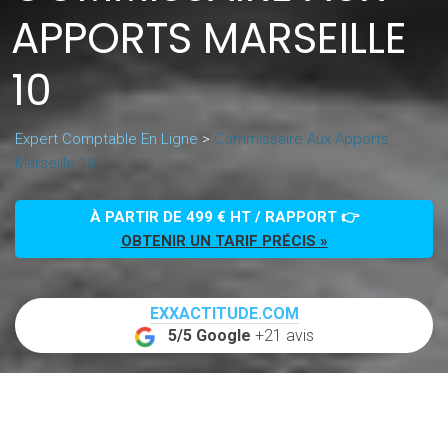
APPORTS MARSEILLE
10
Expert Comptable En Ligne
>
Commissaire Aux Apports
Marseille 10
À PARTIR DE 499 € HT / RAPPORT 👉
OBTENIR UN TARIF PRÉCIS »
EXXACTITUDE.COM
5/5 Google
+21 avis