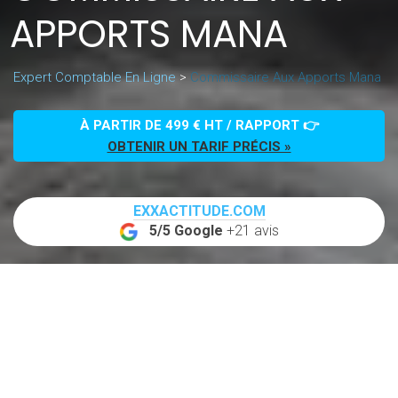
APPORTS MANA
Expert Comptable En Ligne
>
Commissaire Aux Apports Mana
À PARTIR DE 499 € HT / RAPPORT 👉
OBTENIR UN TARIF PRÉCIS »
EXXACTITUDE.COM
5/5 Google
+21 avis