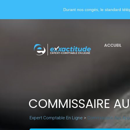
Durant nos congés, le standard télép
ACCUEIL
COMMISSAIRE A
Expert Comptable En Ligne
>
Commissaire Aux Ap