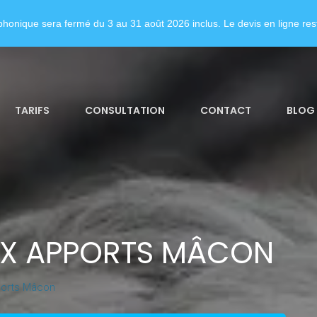
honique sera fermé du 3 au 31 août 2026 inclus. Le devis en ligne rest
TARIFS
CONSULTATION
CONTACT
BLOG
UX APPORTS MÂCON
ports Mâcon