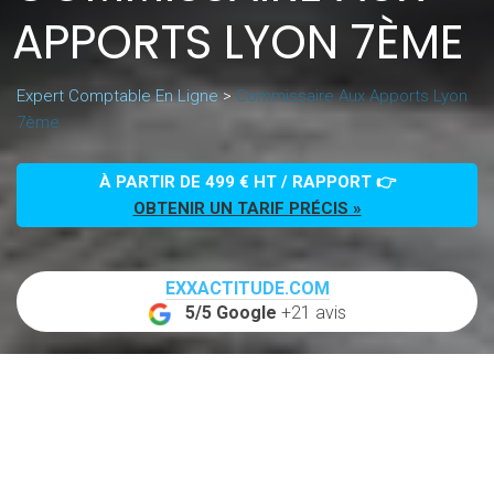
APPORTS LYON 7ÈME
Expert Comptable En Ligne
>
Commissaire Aux Apports Lyon
7ème
À PARTIR DE 499 € HT / RAPPORT 👉
OBTENIR UN TARIF PRÉCIS »
EXXACTITUDE.COM
5/5 Google
+21 avis