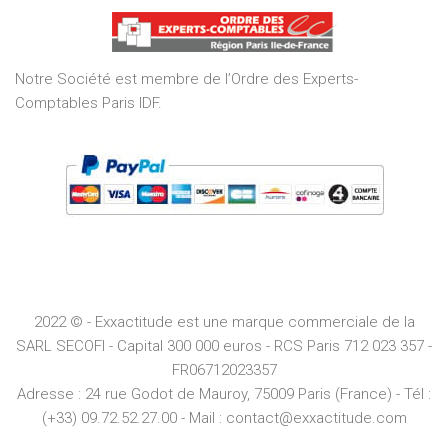
of
5
Notre Société est membre de l’Ordre des Experts-
Comptables Paris IDF.
2022 © - Exxactitude est une marque commerciale de la
SARL SECOFI - Capital 300 000 euros -
RCS
Paris
712 023 357 -
FR06712023357
Adresse :
24 rue Godot de Mauroy, 75009 Paris (France) - Tél :
(+33) 09.72.52.27.00 - Mail : contact@exxactitude.com