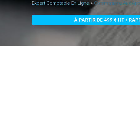
Expert Comptable En Ligne
>
Commissaire Aux App
À PARTIR DE 499 € HT / RA