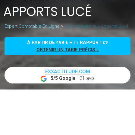
APPORTS LUCÉ
Expert Comptable En Ligne
>
Commissaire Aux Apports Lucé
À PARTIR DE 499 € HT / RAPPORT 👉
OBTENIR UN TARIF PRÉCIS »
EXXACTITUDE.COM
5/5 Google
+21 avis