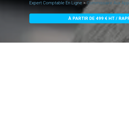
Expert Comptable En Ligne
>
Commissaire Aux Appo
À PARTIR DE 499 € HT / RA