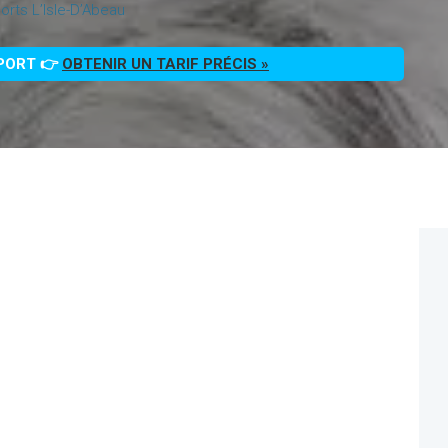
rts L’Isle-D’Abeau
PPORT 👉
OBTENIR UN TARIF PRÉCIS »