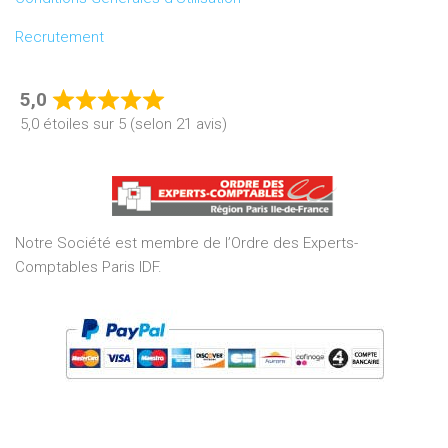
Recrutement
5,0
Rated
5,0 étoiles sur 5 (selon 21 avis)
5,0
out
of
5
Notre Société est membre de l’Ordre des Experts-
Comptables Paris IDF.