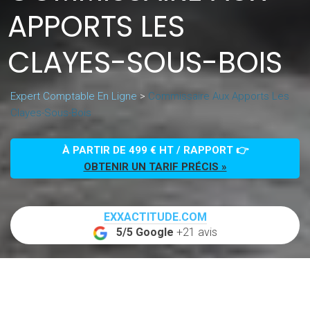
APPORTS LES
CLAYES-SOUS-BOIS
Expert Comptable En Ligne
>
Commissaire Aux Apports Les
Clayes-Sous-Bois
À PARTIR DE 499 € HT / RAPPORT 👉
OBTENIR UN TARIF PRÉCIS »
EXXACTITUDE.COM
5/5 Google
+21 avis