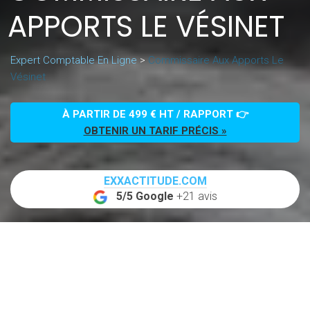
APPORTS LE VÉSINET
Expert Comptable En Ligne
>
Commissaire Aux Apports Le
Vésinet
À PARTIR DE 499 € HT / RAPPORT 👉
OBTENIR UN TARIF PRÉCIS »
EXXACTITUDE.COM
5/5 Google
+21 avis