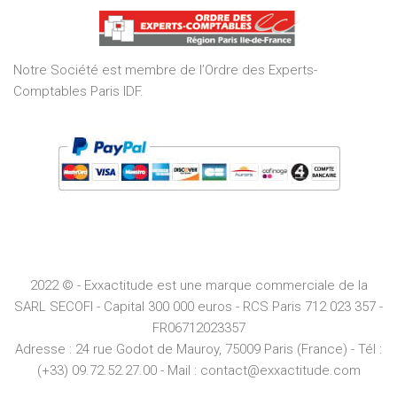
of
5
Notre Société est membre de l’Ordre des Experts-
Comptables Paris IDF.
2022 © - Exxactitude est une marque commerciale de la
SARL SECOFI - Capital 300 000 euros -
RCS
Paris
712 023 357 -
FR06712023357
Adresse :
24 rue Godot de Mauroy, 75009 Paris (France) - Tél :
(+33) 09.72.52.27.00 - Mail : contact@exxactitude.com