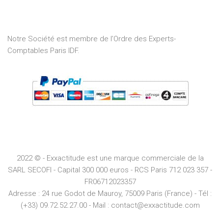
of
5
Notre Société est membre de l’Ordre des Experts-
Comptables Paris IDF.
2022 © - Exxactitude est une marque commerciale de la
SARL SECOFI - Capital 300 000 euros -
RCS
Paris
712 023 357 -
FR06712023357
Adresse :
24 rue Godot de Mauroy, 75009 Paris (France) - Tél :
(+33) 09.72.52.27.00 - Mail : contact@exxactitude.com