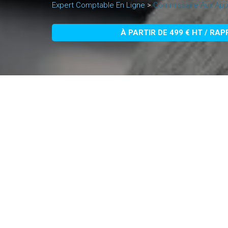
Expert Comptable En Ligne
>
Commissaire Aux App
À PARTIR DE 499 € HT / RA