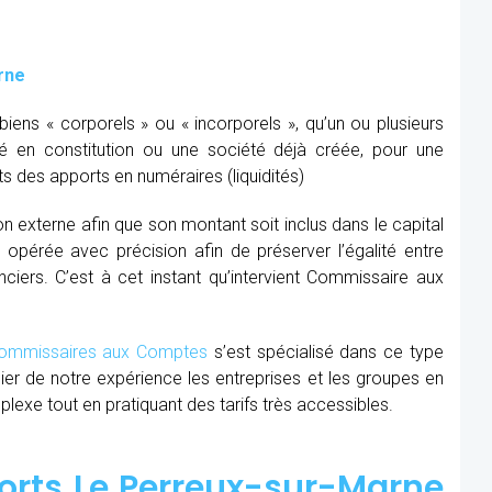
rne
ens « corporels » ou « incorporels », qu’un ou plusieurs
té en constitution ou une société déjà créée, pour une
s des apports en numéraires (liquidités)
ion externe afin que son montant soit inclus dans le capital
re opérée avec précision afin de préserver l’égalité entre
nciers. C’est à cet instant qu’intervient Commissaire aux
mmissaires aux Comptes
s’est spécialisé dans ce type
cier de notre expérience les entreprises et les groupes en
xe tout en pratiquant des tarifs très accessibles.
rts Le Perreux-sur-Marne