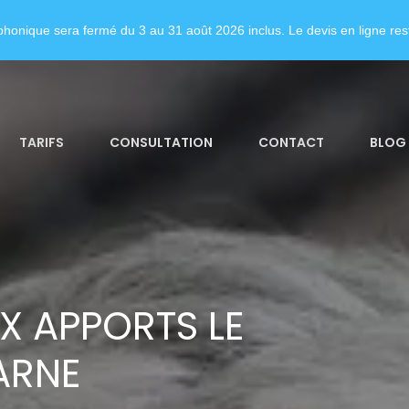
honique sera fermé du 3 au 31 août 2026 inclus. Le devis en ligne rest
TARIFS
CONSULTATION
CONTACT
BLOG
X APPORTS LE
ARNE