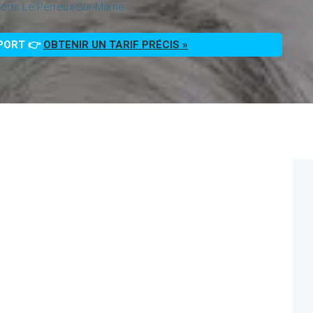
orts Le Perreux-Sur-Marne
PPORT 👉
OBTENIR UN TARIF PRÉCIS »