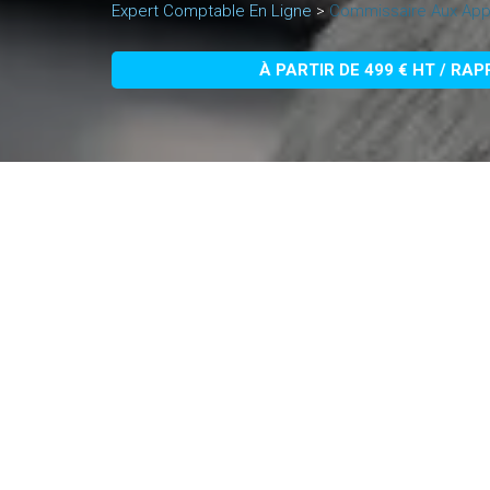
Expert Comptable En Ligne
>
Commissaire Aux App
À PARTIR DE 499 € HT / RA