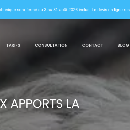
honique sera fermé du 3 au 31 août 2026 inclus. Le devis en ligne rest
TARIFS
CONSULTATION
CONTACT
BLOG
X APPORTS LA
N