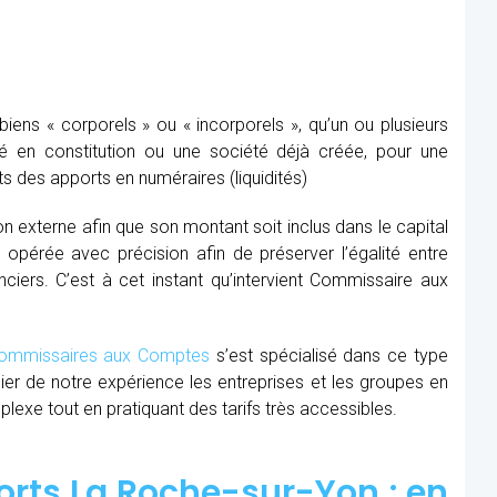
ens « corporels » ou « incorporels », qu’un ou plusieurs
té en constitution ou une société déjà créée, pour une
s des apports en numéraires (liquidités)
ion externe afin que son montant soit inclus dans le capital
re opérée avec précision afin de préserver l’égalité entre
nciers. C’est à cet instant qu’intervient Commissaire aux
mmissaires aux Comptes
s’est spécialisé dans ce type
cier de notre expérience les entreprises et les groupes en
xe tout en pratiquant des tarifs très accessibles.
rts La Roche-sur-Yon : en