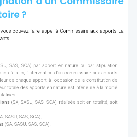
ignation d’un Commissaire
oire ?
é, vous pouvez faire appel à Commissaire aux apports La
ants :
SU, SAS, SCA) par apport en nature ou par stipulation
ion à la loi, l’intervention d’un commissaire aux apports
aleur de chaque apport là l’occasion de la constitution de
eur totale des apports en nature est inférieure à la moitié
latives.
tions
(SA, SASU, SAS, SCA), réalisée soit en totalité, soit
A, SASU, SAS, SCA) ;
ns
(SA, SASU, SAS, SCA).