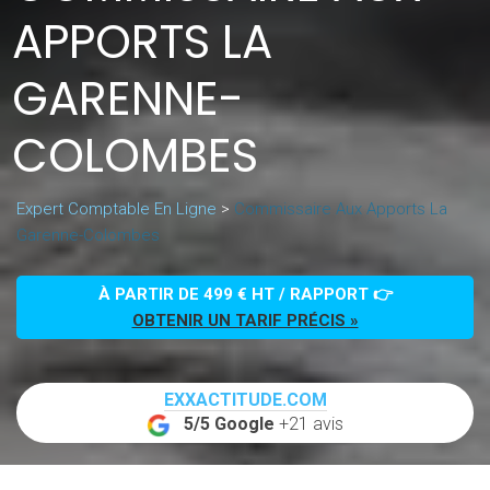
APPORTS LA
GARENNE-
COLOMBES
Expert Comptable En Ligne
>
Commissaire Aux Apports La
Garenne-Colombes
À PARTIR DE 499 € HT / RAPPORT 👉
OBTENIR UN TARIF PRÉCIS »
EXXACTITUDE.COM
5/5 Google
+21 avis