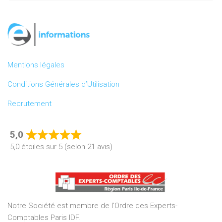
Mentions légales
Conditions Générales d’Utilisation
Recrutement
5,0
Rated
5,0 étoiles sur 5 (selon 21 avis)
5,0
out
of
5
Notre Société est membre de l’Ordre des Experts-
Comptables Paris IDF.