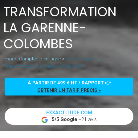
TRANSFORMATION
LA GARENNE-
COLOMBES
Expert Comptable En Ligne
>
Commissaire À La
Transformation La Garenne-Colombes
À PARTIR DE 499 € HT / RAPPORT 👉
OBTENIR UN TARIF PRÉCIS »
EXXACTITUDE.COM
5/5 Google
+21 avis