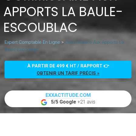
APPORTS LA BAULE-
ESCOUBLAC
Expert Comptable En Ligne
>
Commissaire Aux Apports La
Baule-Escoublac
À PARTIR DE 499 € HT / RAPPORT 👉
OBTENIR UN TARIF PRÉCIS »
EXXACTITUDE.COM
5/5 Google
+21 avis