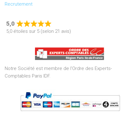
Recrutement
5,0
Rated
5,0 étoiles sur 5 (selon 21 avis)
5,0
out
of
5
Notre Société est membre de l’Ordre des Experts-
Comptables Paris IDF.