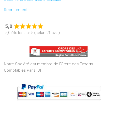
Recrutement
5,0
Rated
5,0 étoiles sur 5 (selon 21 avis)
5,0
out
of
5
Notre Société est membre de l’Ordre des Experts-
Comptables Paris IDF.