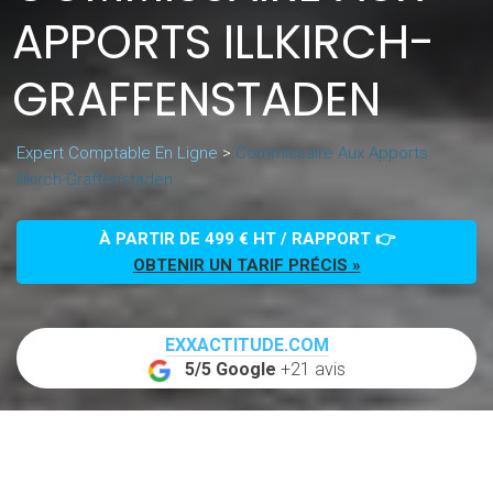
APPORTS ILLKIRCH-
GRAFFENSTADEN
Expert Comptable En Ligne
>
Commissaire Aux Apports
Illkirch-Graffenstaden
À PARTIR DE 499 € HT / RAPPORT 👉
OBTENIR UN TARIF PRÉCIS »
EXXACTITUDE.COM
5/5 Google
+21 avis