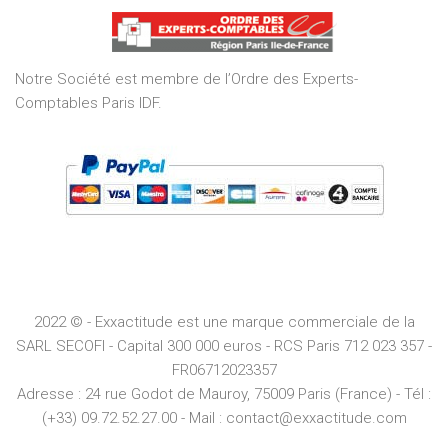
of
5
Notre Société est membre de l’Ordre des Experts-
Comptables Paris IDF.
2022 © - Exxactitude est une marque commerciale de la
SARL SECOFI - Capital 300 000 euros -
RCS
Paris
712 023 357 -
FR06712023357
Adresse :
24 rue Godot de Mauroy, 75009 Paris (France) - Tél :
(+33) 09.72.52.27.00 - Mail : contact@exxactitude.com