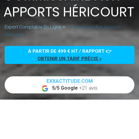
APPORTS HÉRICOURT
Expert Comptable En Ligne
>
Commissaire Aux Apports
Héricourt
À PARTIR DE 499 € HT / RAPPORT 👉
OBTENIR UN TARIF PRÉCIS »
EXXACTITUDE.COM
5/5 Google
+21 avis