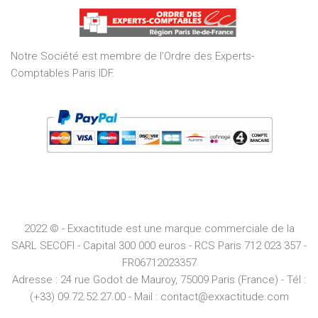
of
5
Notre Société est membre de l’Ordre des Experts-
Comptables Paris IDF.
2022 © - Exxactitude est une marque commerciale de la
SARL SECOFI - Capital 300 000 euros -
RCS
Paris
712 023 357 -
FR06712023357
Adresse :
24 rue Godot de Mauroy, 75009 Paris (France) - Tél :
(+33) 09.72.52.27.00 - Mail : contact@exxactitude.com