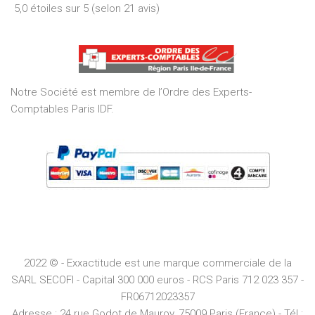
5,0 étoiles sur 5 (selon 21 avis)
5,0
out
of
5
Notre Société est membre de l’Ordre des Experts-
Comptables Paris IDF.
2022 © - Exxactitude est une marque commerciale de la
SARL SECOFI - Capital 300 000 euros -
RCS
Paris
712 023 357 -
FR06712023357
Adresse :
24 rue Godot de Mauroy, 75009 Paris (France) - Tél :