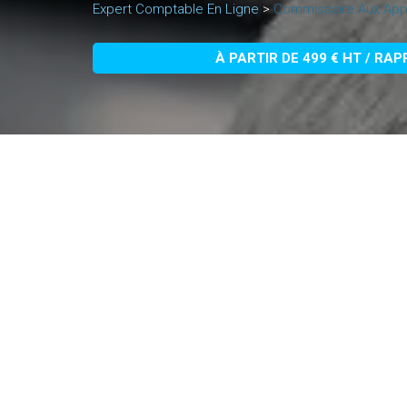
Expert Comptable En Ligne
>
Commissaire Aux App
À PARTIR DE 499 € HT / RA