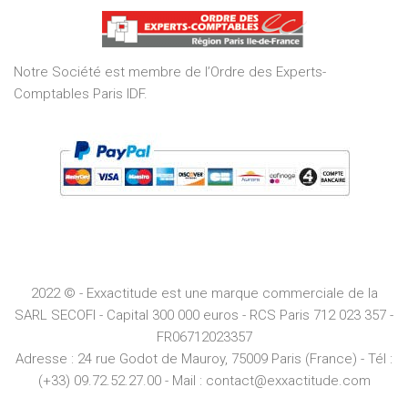
of
5
Notre Société est membre de l’Ordre des Experts-
Comptables Paris IDF.
2022 © - Exxactitude est une marque commerciale de la
SARL SECOFI - Capital 300 000 euros -
RCS
Paris
712 023 357 -
FR06712023357
Adresse :
24 rue Godot de Mauroy, 75009 Paris (France) - Tél :
(+33) 09.72.52.27.00 - Mail : contact@exxactitude.com