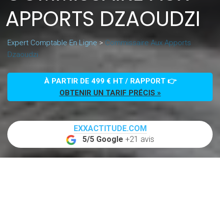
APPORTS DZAOUDZI
Expert Comptable En Ligne
>
Commissaire Aux Apports
Dzaoudzi
À PARTIR DE 499 € HT / RAPPORT 👉
OBTENIR UN TARIF PRÉCIS »
EXXACTITUDE.COM
5/5 Google
+21 avis