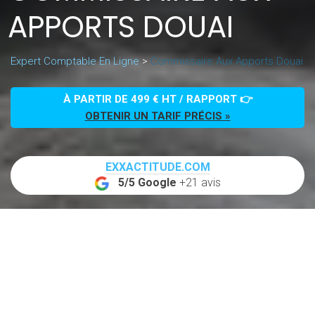
APPORTS DOUAI
Expert Comptable En Ligne
>
Commissaire Aux Apports Douai
À PARTIR DE 499 € HT / RAPPORT 👉
OBTENIR UN TARIF PRÉCIS »
EXXACTITUDE.COM
5/5 Google
+21 avis