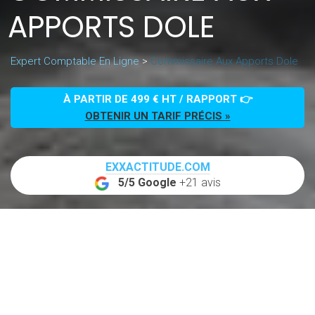
APPORTS DOLE
Expert Comptable En Ligne
>
Commissaire Aux Apports Dole
À PARTIR DE 499 € HT / RAPPORT 👉
OBTENIR UN TARIF PRÉCIS »
EXXACTITUDE.COM
5/5 Google
+21 avis