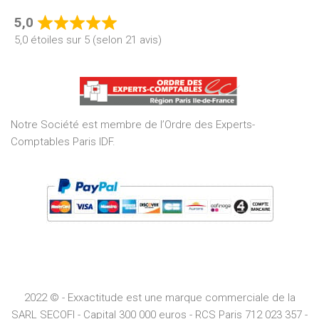
5,0
Rated
5,0 étoiles sur 5 (selon 21 avis)
5,0
out
of
5
Notre Société est membre de l’Ordre des Experts-
Comptables Paris IDF.
2022 © - Exxactitude est une marque commerciale de la
SARL SECOFI - Capital 300 000 euros -
RCS
Paris
712 023 357 -