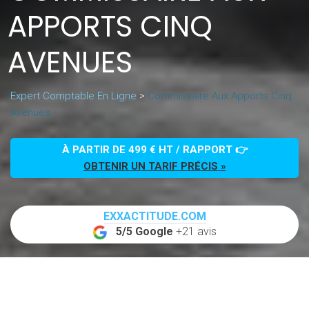
APPORTS CINQ
AVENUES
Expert Comptable En Ligne
>
Commissaire Aux Apports Cinq
Avenues
À PARTIR DE 499 € HT / RAPPORT 👉
OBTENIR UN TARIF PRÉCIS »
EXXACTITUDE.COM
5/5 Google
+21 avis