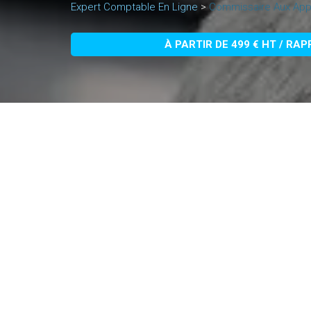
Expert Comptable En Ligne
>
Commissaire Aux Appo
À PARTIR DE 499 € HT / RA