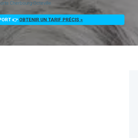
rts Cherbourg-Octeville
PPORT 👉
OBTENIR UN TARIF PRÉCIS »