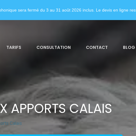
honique sera fermé du 3 au 31 août 2026 inclus. Le devis en ligne rest
TARIFS
CONSULTATION
CONTACT
BLOG
X APPORTS CALAIS
rts Calais