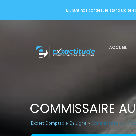
Durant nos congés, le standard télép
ACCUEIL
COMMISSAIRE AU
Expert Comptable En Ligne
>
Commissaire Aux Appo