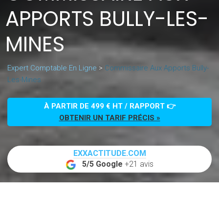
APPORTS BULLY-LES-
MINES
Expert Comptable En Ligne
>
Commissaire Aux Apports Bully-
Les-Mines
À PARTIR DE 499 € HT / RAPPORT 👉
OBTENIR UN TARIF PRÉCIS »
EXXACTITUDE.COM
5/5 Google
+21 avis