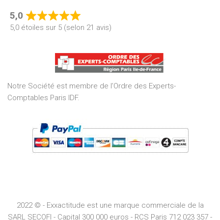
5,0
Rated
5,0 étoiles sur 5 (selon 21 avis)
5,0
out
of
5
Notre Société est membre de l’Ordre des Experts-
Comptables Paris IDF.
2022 © - Exxactitude est une marque commerciale de la
SARL SECOFI - Capital 300 000 euros -
RCS
Paris
712 023 357 -