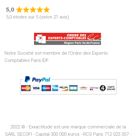
5,0
Rated
5,0 étoiles sur 5 (selon 21 avis)
5,0
out
of
5
Notre Société est membre de l’Ordre des Experts-
Comptables Paris IDF.
2022 © - Exxactitude est une marque commerciale de la
SARL SECOFI - Capital 300 000 euros -
RCS
Paris
712 023 357 -