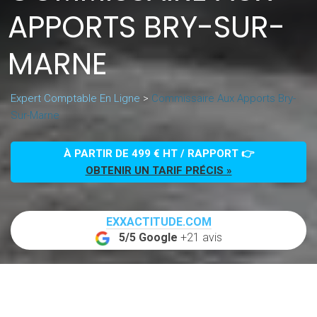
APPORTS BRY-SUR-
MARNE
Expert Comptable En Ligne
>
Commissaire Aux Apports Bry-
Sur-Marne
À PARTIR DE 499 € HT / RAPPORT 👉
OBTENIR UN TARIF PRÉCIS »
EXXACTITUDE.COM
5/5 Google
+21 avis