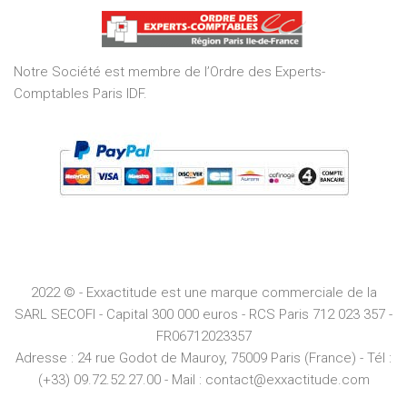
of
5
Notre Société est membre de l’Ordre des Experts-
Comptables Paris IDF.
2022 © - Exxactitude est une marque commerciale de la
SARL SECOFI - Capital 300 000 euros -
RCS
Paris
712 023 357 -
FR06712023357
Adresse :
24 rue Godot de Mauroy, 75009 Paris (France) - Tél :
(+33) 09.72.52.27.00 - Mail : contact@exxactitude.com