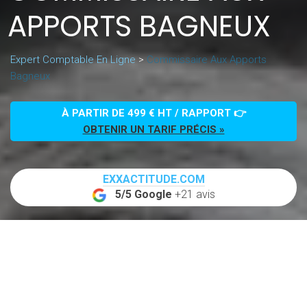
APPORTS BAGNEUX
Expert Comptable En Ligne
>
Commissaire Aux Apports
Bagneux
À PARTIR DE 499 € HT / RAPPORT 👉
OBTENIR UN TARIF PRÉCIS »
EXXACTITUDE.COM
5/5 Google
+21 avis