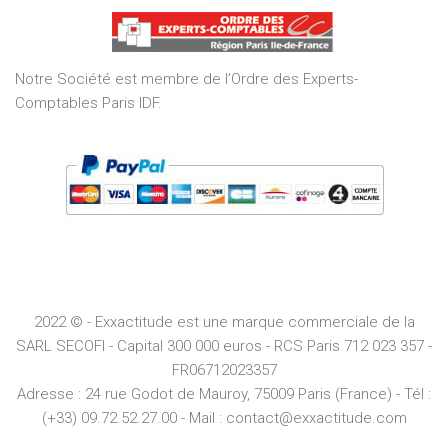
of
5
Notre Société est membre de l’Ordre des Experts-
Comptables Paris IDF.
2022 © - Exxactitude est une marque commerciale de la
SARL SECOFI - Capital 300 000 euros -
RCS
Paris
712 023 357 -
FR06712023357
Adresse :
24 rue Godot de Mauroy, 75009 Paris (France) - Tél :
(+33) 09.72.52.27.00 - Mail : contact@exxactitude.com