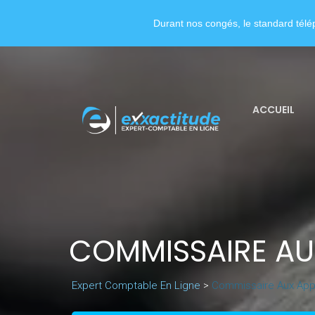
Durant nos congés, le standard télép
ACCUEIL
COMMISSAIRE AU
Expert Comptable En Ligne
>
Commissaire Aux App