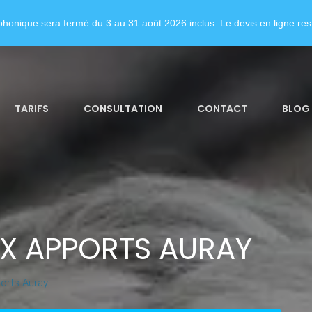
honique sera fermé du 3 au 31 août 2026 inclus. Le devis en ligne rest
TARIFS
CONSULTATION
CONTACT
BLOG
X APPORTS AURAY
orts Auray