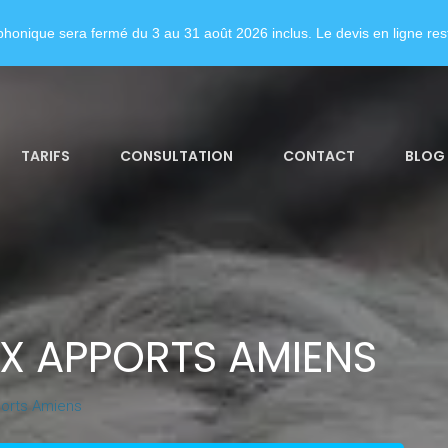
honique sera fermé du 3 au 31 août 2026 inclus. Le devis en ligne rest
TARIFS
CONSULTATION
CONTACT
BLOG
X APPORTS AMIENS
orts Amiens