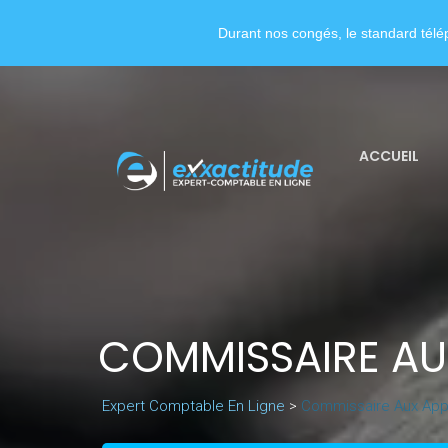
Durant nos congés, le standard télép
ACCUEIL
COMMISSAIRE AU
Expert Comptable En Ligne
>
Commissaire Aux App