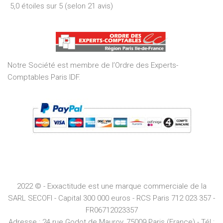
5,0 étoiles sur 5 (selon 21 avis)
5,0
out
of
5
Notre Société est membre de l’Ordre des Experts-
Comptables Paris IDF.
2022 © - Exxactitude est une marque commerciale de la
SARL SECOFI - Capital 300 000 euros -
RCS
Paris
712 023 357 -
FR06712023357
Adresse :
24 rue Godot de Mauroy, 75009 Paris (France) - Tél :