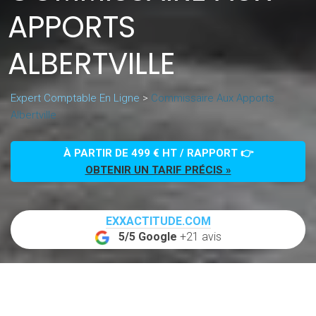
APPORTS
ALBERTVILLE
Expert Comptable En Ligne
>
Commissaire Aux Apports
Albertville
À PARTIR DE 499 € HT / RAPPORT 👉
OBTENIR UN TARIF PRÉCIS »
EXXACTITUDE.COM
5/5 Google
+21 avis