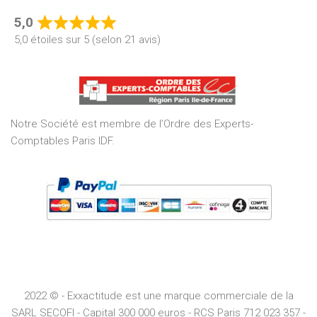
5,0
Rated
5,0 étoiles sur 5 (selon 21 avis)
5,0
out
of
5
Notre Société est membre de l’Ordre des Experts-
Comptables Paris IDF.
2022 © - Exxactitude est une marque commerciale de la
SARL SECOFI - Capital 300 000 euros -
RCS
Paris
712 023 357 -