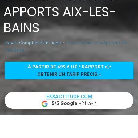
APPORTS AIX-LES-
BAINS
Expert Comptable En Ligne
>
Commissaire Aux Apports Aix-
Les-Bains
À PARTIR DE 499 € HT / RAPPORT 👉
OBTENIR UN TARIF PRÉCIS »
EXXACTITUDE.COM
5/5 Google
+21 avis