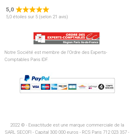
5,0
Rated
5,0 étoiles sur 5 (selon 21 avis)
5,0
out
of
5
Notre Société est membre de l’Ordre des Experts-
Comptables Paris IDF.
2022 © - Exxactitude est une marque commerciale de la
SARL SECOFI - Capital 300 000 euros -
RCS
Paris
712 023 357 -