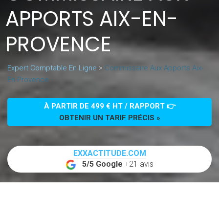
APPORTS AIX-EN-
PROVENCE
Expert Comptable En Ligne
>
Commissaire Aux Apports Aix-
En-Provence
À PARTIR DE 499 € HT / RAPPORT 👉
OBTENIR UN TARIF PRÉCIS »
EXXACTITUDE.COM
5/5 Google
+21 avis