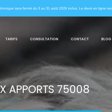
honique sera fermé du 3 au 31 août 2026 inclus. Le devis en ligne rest
TARIFS
CONSULTATION
CONTACT
BLOG
X APPORTS 75008
orts 75008