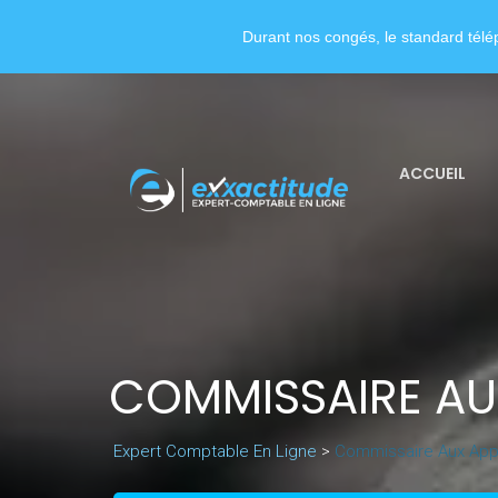
Durant nos congés, le standard télép
ACCUEIL
COMMISSAIRE AU
Expert Comptable En Ligne
>
Commissaire Aux App