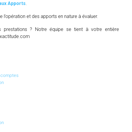
aux Apports
.
e l’opération et des apports en nature à évaluer.
s prestations ? Notre équipe se tient à votre entière
xactitude.com
s comptes
on
on