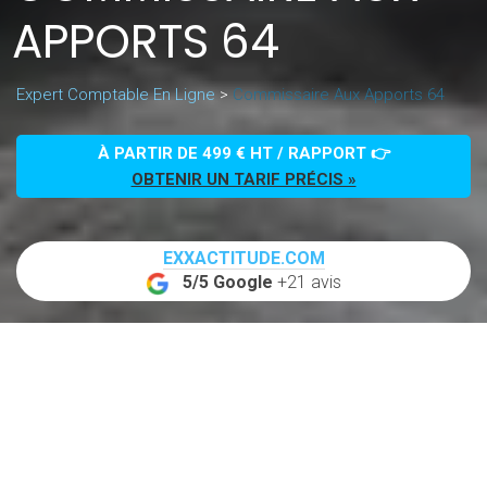
APPORTS 64
Expert Comptable En Ligne
>
Commissaire Aux Apports 64
À PARTIR DE 499 € HT / RAPPORT 👉
OBTENIR UN TARIF PRÉCIS »
EXXACTITUDE.COM
5/5 Google
+21 avis