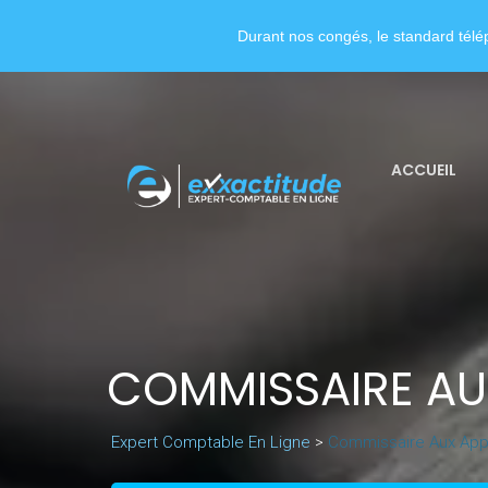
Durant nos congés, le standard télép
ACCUEIL
COMMISSAIRE AU
Expert Comptable En Ligne
>
Commissaire Aux App