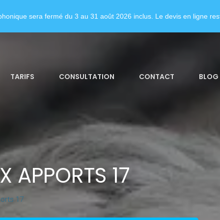
honique sera fermé du 3 au 31 août 2026 inclus. Le devis en ligne rest
TARIFS
CONSULTATION
CONTACT
BLOG
X APPORTS 17
orts 17